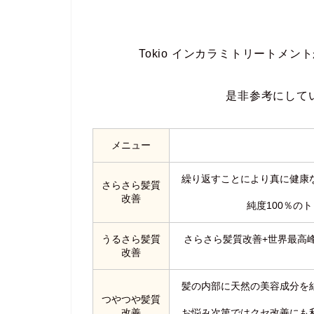
Tokio インカラミトリートメ
是非参考にして
メニュー
繰り返すことにより真に健康
さらさら髪質
改善
純度100％の
うるさら髪質
さらさら髪質改善+世界最高
改善
髪の内部に天然の美容成分を
つやつや髪質
改善
お悩み次第ではクセ改善にも