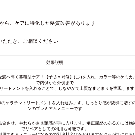
ントから、ケアに特化した髪質改善があります
いただき、ご相談ください
効果説明
な髪へ導く蓄積型ケア！【予防ｘ補修】に力を入れ、カラー等のケミカ
で内側から外側まで
トリートメントを入れることで、しなやかで上質なまとまりを実現します
峰のケラチントリートメントを入れ込みます。しっとり感が抜群に増す
ンのプレミアムメニューです
結合させ、やわらかさ＆艶感が手に入ります。矯正履歴のある方には施
でリペアとしての利用も可能です。
利用できるメニューになるので別途料金はかかりますがクセが気になる